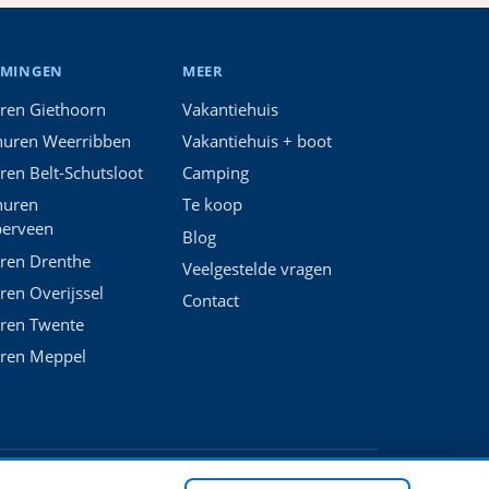
MMINGEN
MEER
ren Giethoorn
Vakantiehuis
huren Weerribben
Vakantiehuis + boot
ren Belt-Schutsloot
Camping
huren
Te koop
erveen
Blog
ren Drenthe
Veelgestelde vragen
ren Overijssel
Contact
ren Twente
uren Meppel