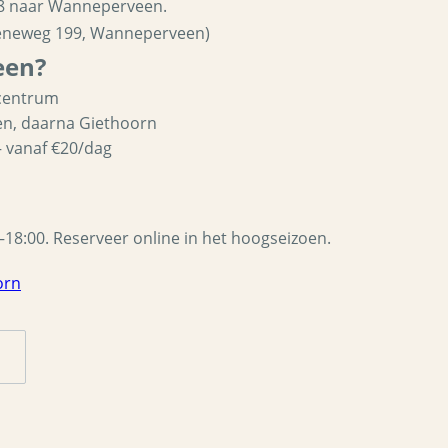
28 naar Wanneperveen.
(Veneweg 199, Wanneperveen)
een?
 centrum
ben, daarna Giethoorn
— vanaf €20/dag
00–18:00. Reserveer online in het hoogseizoen.
orn
n