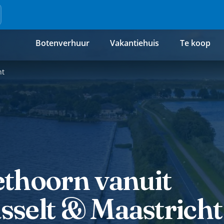
Botenverhuur
Vakantiehuis
Te koop
ht
ethoorn vanuit
sselt & Maastricht