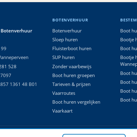
BOTENVERHUUR
BESTE
s Botenverhuur
Botenverhuur
Boot hu
Sloep huren
Bootje 
199
Fluisterboot huren
Boot hu
Wanneperveen
SUP huren
Bootje 
Wannep
 281 528
Zonder vaarbewijs
Boot hu
 7097
Boot huren groepen
Boot hu
L857 1361 48 B01
Tarieven & prijzen
Boot hu
Vaarroutes
Boot h
Boot huren vergelijken
Vaarkaart
Privacy
Cookies
Cookie-instellingen