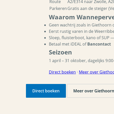
Route
A2/E314 naar Zwolle, A
Parkeren
Gratis aan de steiger 
Waarom Wanneperv
Geen wachtrij zoals in Giethoorn
Eerst rustig varen in de Weerrib
Sloep, fluisterboot, kano of SUP 
Betaal met iDEAL of
Bancontact
Seizoen
1 april – 31 oktober, dagelijks 9:
Direct boeken
·
Meer over Gietho
Direct boeken
Meer over Giethoor