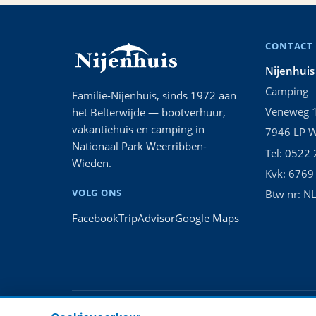
CONTACT
Nijenhui
Camping
Familie-Nijenhuis, sinds 1972 aan
Veneweg 
het Belterwijde — bootverhuur,
vakantiehuis en camping in
7946 LP 
Nationaal Park Weerribben-
Tel: 0522
Wieden.
Kvk: 6769
VOLG ONS
Btw nr: N
Facebook
TripAdvisor
Google Maps