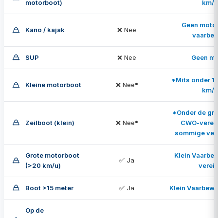
motorboot)
km/u
Geen motor
Kano / kajak
❌ Nee
vaarbew
SUP
❌ Nee
Geen mo
*Mits onder 1
Kleine motorboot
❌ Nee*
km/u
*Onder de gren
Zeilboot (klein)
❌ Nee*
CWO-vereis
sommige ver
Grote motorboot
Klein Vaarbewi
✅ Ja
(>20 km/u)
vereis
Boot >15 meter
✅ Ja
Klein Vaarbewij
Op de