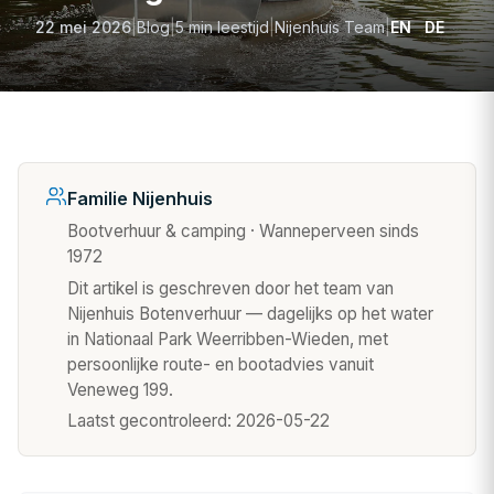
22 mei 2026
|
Blog
|
5 min leestijd
|
Nijenhuis Team
|
EN
DE
Familie Nijenhuis
Bootverhuur & camping · Wanneperveen sinds
1972
Dit artikel is geschreven door het team van
Nijenhuis Botenverhuur — dagelijks op het water
in Nationaal Park Weerribben-Wieden, met
persoonlijke route- en bootadvies vanuit
Veneweg 199.
Laatst gecontroleerd:
2026-05-22