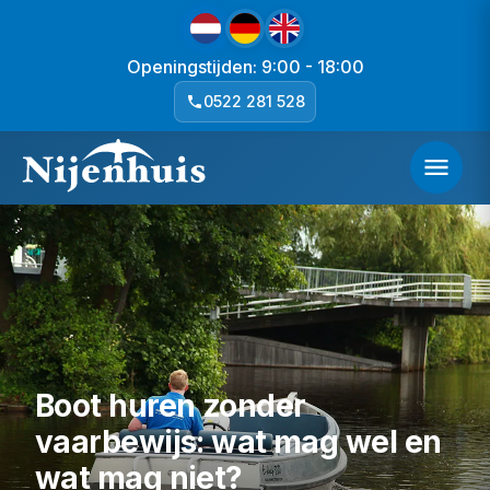
Openingstijden: 9:00 - 18:00
0522 281 528
Boot huren zonder
vaarbewijs: wat mag wel en
wat mag niet?