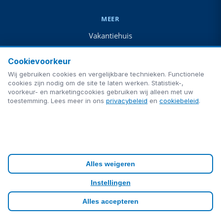
MEER
Vakantiehuis
Vakantiehuis + boot
Cookievoorkeur
Camping
Wij gebruiken cookies en vergelijkbare technieken. Functionele
Te koop
cookies zijn nodig om de site te laten werken. Statistiek-,
voorkeur- en marketingcookies gebruiken wij alleen met uw
Blog
toestemming. Lees meer in ons
privacybeleid
en
cookiebeleid
.
Veelgestelde vragen
Contact
Privacy
Cookies
Cookie-instellingen
Alles weigeren
Gemaakt door
ultimAItech
· © 2026 ultimAItech. Alle rechten
Instellingen
voorbehouden.
Alles accepteren
Admin