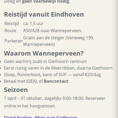
uitleg en
geen vaarbewijs nodig
.
Reistijd vanuit Eindhoven
Reistijd
ca. 1,5 uur
Route
A50/A28 naar Wanneperveen.
Gratis aan de steiger (Veneweg 199,
Parkeren
Wanneperveen)
Waarom Wanneperveen?
Geen wachtrij zoals in Giethoorn centrum
Eerst rustig varen in de Weerribben, daarna Giethoorn
Sloep, fluisterboot, kano of SUP — vanaf €20/dag
Betaal met iDEAL of
Bancontact
Seizoen
1 april – 31 oktober, dagelijks 9:00–18:00. Reserveer
online in het hoogseizoen.
Direct boeken
·
Meer over Giethoorn