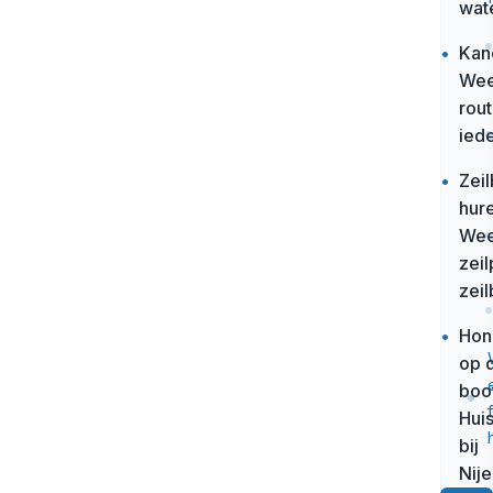
wat
•
Kan
Wee
rou
ied
•
Zei
hure
Wee
zeil
zeil
•
Hon
op 
boo
Hui
bij
Nije