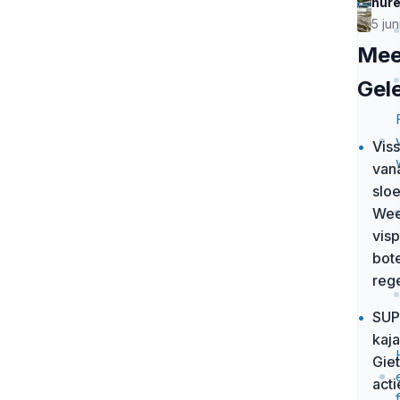
hure
wild
Giet
orc
5 ju
Weer
Mee
alle
moe
Gel
•
Vis
van
sloe
Wee
vis
bot
reg
•
SUP
kaj
Gie
acti