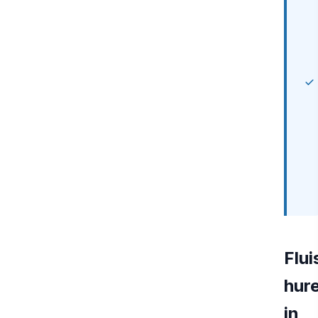
Flui
hur
in