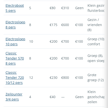
Electroboot
Klein gezin,
5
€80
€310
Geen
5 pers
fluisterboot
Gezin /
Electrosloep
8
€175
€600
€100
vrienden
8 pers
(8)
Electrosloep
Groep (10),
10
€200
€700
€100
10 pers
comfort
Classic
Groep (8),
Tender 570
8
€200
€700
€100
open sloep
8 pers
Classic
Grote
Tender 720
12
€230
€800
€100
groep (12)
10/12 pers
Klein
Zeilpunter
4
€40
—
Geen
gezelschap,
3/4 pers
zeilen