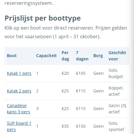
reserveringssysteem.
Prijslijst per boottype
Klik op een boot voor direct reserveren. Prijzen gelden
voor het vaarseizoen (1 april – 31 oktober).
Per
7
Geschikt
Boot
Capaciteit
Borg
dag
dagen
voor
Solo,
Kajak 1 pers
1
€20
€105
Geen
budget
Koppel,
Kajak 2 pers
2
€25
€115
Geen
actief
Canadese
Gezin (3),
3
€25
€115
Geen
kano 3 pers
actief
SUP board 1
Solo,
1
€35
€150
Geen
pers
sportief