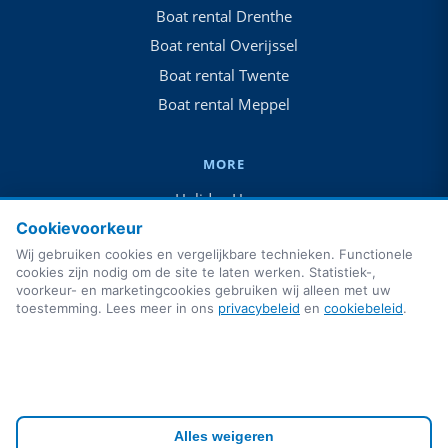
Boat rental Drenthe
Boat rental Overijssel
Boat rental Twente
Boat rental Meppel
MORE
Holiday Home
Vakantiehuis + boot
Cookievoorkeur
Wij gebruiken cookies en vergelijkbare technieken. Functionele
Camping
cookies zijn nodig om de site te laten werken. Statistiek-,
For Sale
voorkeur- en marketingcookies gebruiken wij alleen met uw
toestemming. Lees meer in ons
privacybeleid
en
cookiebeleid
.
Blog
FAQ
Contact
Alles weigeren