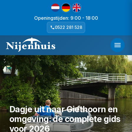
Openingstijden: 9:00 - 18:00
0522 281 528
Dagje uit naar Giethoorn en
omgeving: de complete gids
voor 2026