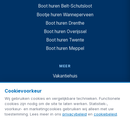
Boot huren Belt-Schutsloot
Bootje huren Wanneperveen
Boot huren Drenthe
Boot huren Overijssel
Boot huren Twente
Boot huren Meppel
MEER
Vakantiehuis
Vakantiehuis + boot
Cookievoorkeur
Camping
Wij gebruiken cookies en vergelijkbare technieken. Functionele
Te koop
cookies zijn nodig om de site te laten werken. Statistiek-,
voorkeur- en marketingcookies gebruiken wij alleen met uw
Blog
toestemming. Lees meer in ons
privacybeleid
en
cookiebeleid
.
Veelgestelde vragen
Contact