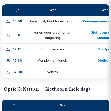
Tijd
Wat
Waar
10:00
Aankomst, boot huren (2 uur)
Wanneperveen of
Varen door grachten en
Giethoorn en
10:15
omgeving
Schutslo
12:15
Boot inleveren
Startpu
12:30
Wandeling + lunch
Giethoo
14:00
Vertrek
Optie C: Natuur + Giethoorn (hele dag)
Tijd
Wat