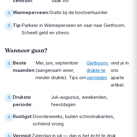
centrum:
vaak vol
Wanneperveen:
Gratis bij de bootverhuurder
Tip:
Parkeer in Wanneperveen en vaar naar Giethoorn.
Scheelt geld en stress.
Wanneer gaan?
Beste
Mei, juni, september
Giethoorn-
vind je in
maanden:
(aangenaam weer,
drukte te
ons
minder drukte). Tips om
vermijden
aparte
artikel.
Drukste
Juli–augustus, weekenden,
periode:
feestdagen
Rustigst:
Doordeweeks, buiten schoolvakanties,
ochtend vroeg
Vermijd:
Zaterdag in juli — dan is het écht te druk