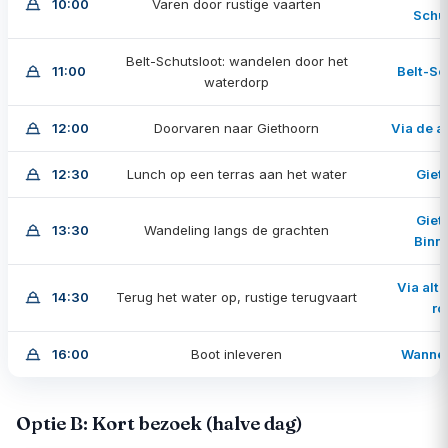
10:00
Varen door rustige vaarten
Schu
Belt-Schutsloot: wandelen door het
11:00
Belt-Sc
waterdorp
12:00
Doorvaren naar Giethoorn
Via de a
12:30
Lunch op een terras aan het water
Giet
Giet
13:30
Wandeling langs de grachten
Binn
Via alt
14:30
Terug het water op, rustige terugvaart
ro
16:00
Boot inleveren
Wanne
Optie B: Kort bezoek (halve dag)