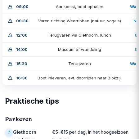
09:00
Aankomst, boot ophalen
Wan
09:30
Varen richting Weerribben (natuur, vogels)
No
12:00
Terugvaren via Giethoorn, lunch
G
14:00
Museum of wandeling
G
15:30
Terugvaren
Wan
16:30
Boot inleveren, evt. doorrijden naar Blokzijl
Praktische tips
Parkeren
Giethoorn
€5–€15 per dag, in het hoogseizoen