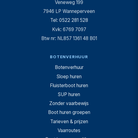
Veneweg 199
7946 LP Wanneperveen
Tel: 0522 281 528
Kvk: 6769 7097
Btw nr: NL857 1361 48 B01
BOTENVERHUUR
Botenverhuur
Sloep huren
Fluisterboot huren
SUP huren
Zonder vaarbewijs
Boot huren groepen
Tarieven & prijzen
Vaarroutes