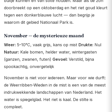
buitje kunnen en van stilte houden. Maar als de zon
doorbreekt op een oktoberdag en het riet goud kleurt
tegen een donkerblauwe lucht — dan begrijp je
waarom dit gebied Nationaal Park is.
November — de mysterieuze maand
Weer:
5–10°C, vaak grijs, kans op mist
Drukte:
Nul
Natuur:
Kale bomen, helder water, wintergasten
(ganzen, zwanen, futen)
Gevoel:
Verstild, bijna
spookachtig, onvergetelijk
November is niet voor iedereen. Maar voor wie durft:
de Weerribben-Wieden in de mist is een van de meest
indrukwekkende landschappen van Nederland. Het
water is spiegelglad. Het riet is kaal. De stilte is
compleet.