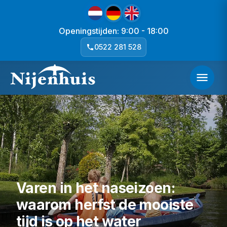
Openingstijden: 9:00 - 18:00
0522 281 528
Varen in het naseizoen:
waarom herfst de mooiste
tijd is op het water