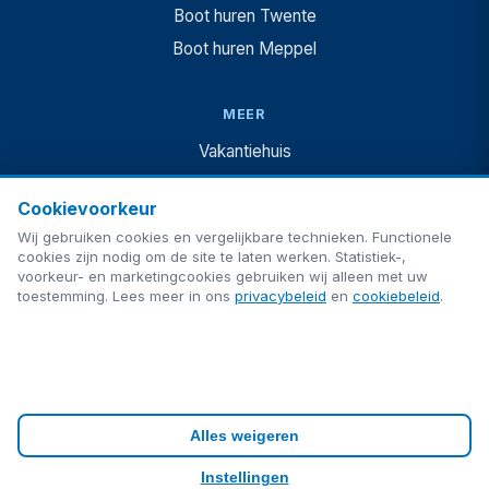
Boot huren Twente
Boot huren Meppel
MEER
Vakantiehuis
Vakantiehuis + boot
Cookievoorkeur
Camping
Wij gebruiken cookies en vergelijkbare technieken. Functionele
Te koop
cookies zijn nodig om de site te laten werken. Statistiek-,
voorkeur- en marketingcookies gebruiken wij alleen met uw
Blog
toestemming. Lees meer in ons
privacybeleid
en
cookiebeleid
.
Veelgestelde vragen
Contact
Privacy
Cookies
Cookie-instellingen
Alles weigeren
Gemaakt door
ultimAItech
· © 2026 ultimAItech. Alle rechten
Instellingen